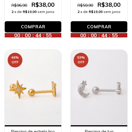
R$38,00
R$38,00
R$96,90
R$59,90
2
x de
R$19,00
sem juros
2
x de
R$19,00
sem juros
00
:
00
:
44
:
53
00
:
00
:
44
:
53
46
%
53
%
OFF
OFF
Piercing de estrela liso
Piercing de lua