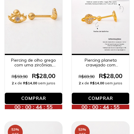
Piercing de olho grego
Piercing planeta
com uma zircônias,
cravejado com
banhado a ouro 18K.
zircônias , banhado a
ouro 18K.
R$28,00
R$28,00
R$59,90
R$69,90
2
x de
R$14,00
sem juros
2
x de
R$14,00
sem juros
00
:
00
:
44
:
53
00
:
00
:
44
:
53
53
%
53
%