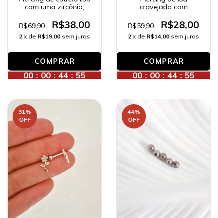
com uma zircônia,
cravejado com
banhado a ouro 18K.
zircônias, banhado a
prata.
R$38,00
R$28,00
R$69,90
R$59,90
2
x de
R$19,00
sem juros
2
x de
R$14,00
sem juros
00
:
00
:
44
:
53
00
:
00
:
44
:
53
31
%
44
%
OFF
OFF