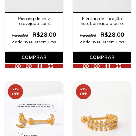
Piercing de cruz
Piercing de coração
cravejado com
liso, banhado a ouro
zircônias, banhado a
18K.
ouro 18K.
R$28,00
R$28,00
R$59,90
R$69,90
2
x de
R$14,00
sem juros
2
x de
R$14,00
sem juros
00
:
00
:
44
:
53
00
:
00
:
44
:
53
53
%
69
%
OFF
OFF