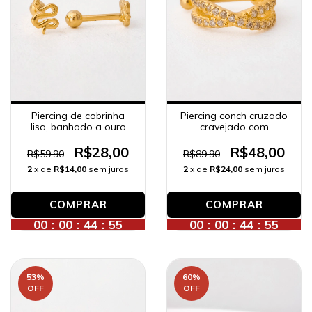
Piercing de cobrinha
Piercing conch cruzado
lisa, banhado a ouro
cravejado com
18K.
zircônias, banhado a
ouro 18K.
R$28,00
R$48,00
R$59,90
R$89,90
2
x de
R$14,00
sem juros
2
x de
R$24,00
sem juros
00
:
00
:
44
:
53
00
:
00
:
44
:
53
53
%
60
%
OFF
OFF