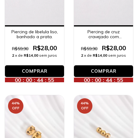
Piercing de libelula liso,
Piercing de cruz
banhado a prata.
cravejado com
zircônias, banhado a
prata.
R$28,00
R$28,00
R$59,90
R$59,90
2
x de
R$14,00
sem juros
2
x de
R$14,00
sem juros
00
:
00
:
44
:
53
00
:
00
:
44
:
53
44
%
44
%
OFF
OFF