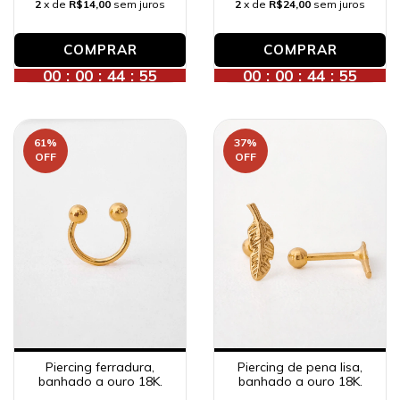
2
x de
R$24,00
sem juros
2
x de
R$14,00
sem juros
00
:
00
:
44
:
53
00
:
00
:
44
:
53
61
%
37
%
OFF
OFF
Piercing ferradura,
Piercing de pena lisa,
banhado a ouro 18K.
banhado a ouro 18K.