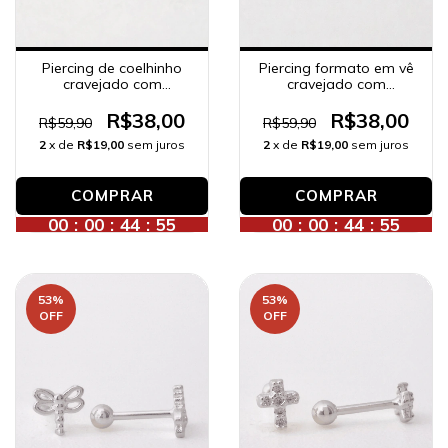
Piercing de coelhinho
Piercing formato em vê
cravejado com
cravejado com
zircônias, banhado a
zircônias, banhado a
ouro 18K.
prata.
R$38,00
R$38,00
R$59,90
R$59,90
2
x de
R$19,00
sem juros
2
x de
R$19,00
sem juros
00
:
00
:
44
:
53
00
:
00
:
44
:
53
53
%
53
%
OFF
OFF