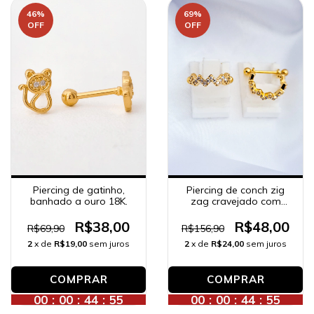
46
%
69
%
OFF
OFF
Piercing de gatinho,
Piercing de conch zig
banhado a ouro 18K.
zag cravejado com
zircônias, banhado a
ouro 18K.
R$38,00
R$48,00
R$69,90
R$156,90
2
x de
R$19,00
sem juros
2
x de
R$24,00
sem juros
COMPRAR
00
:
00
:
44
:
53
00
:
00
:
44
:
53