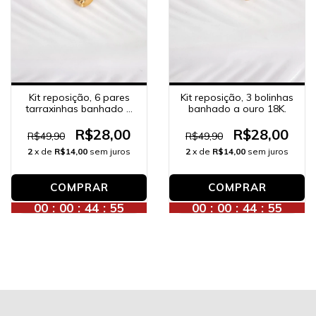
Kit reposição, 6 pares
Kit reposição, 3 bolinhas
tarraxinhas banhado a
banhado a ouro 18K.
ouro 18K.
R$28,00
R$28,00
R$49,90
R$49,90
2
x de
R$14,00
sem juros
2
x de
R$14,00
sem juros
00
:
00
:
44
:
53
00
:
00
:
44
:
53