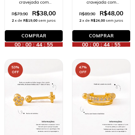
cravejada com
cravejada com
zircônias, banhado a
zircônias (conch),
ouro 18K.
banhado a ouro 18K.
R$38,00
R$48,00
R$79,90
R$89,90
2
x de
R$19,00
sem juros
2
x de
R$24,00
sem juros
COMPRAR
00
:
00
:
44
:
53
00
:
00
:
44
:
53
53
%
47
%
OFF
OFF