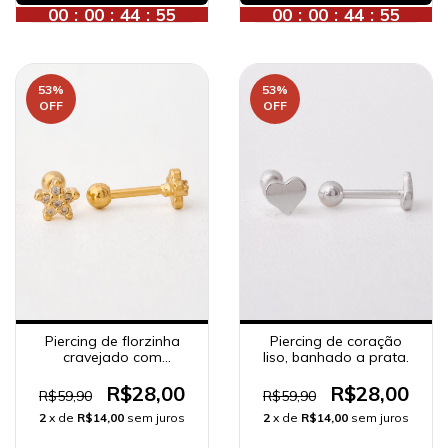
00
:
00
:
44
:
53
00
:
00
:
44
:
53
53
%
53
%
OFF
OFF
Piercing de florzinha
Piercing de coração
cravejado com
liso, banhado a prata.
zircônias, banhado a
ouro 18K.
R$28,00
R$28,00
R$59,90
R$59,90
2
x de
R$14,00
sem juros
2
x de
R$14,00
sem juros