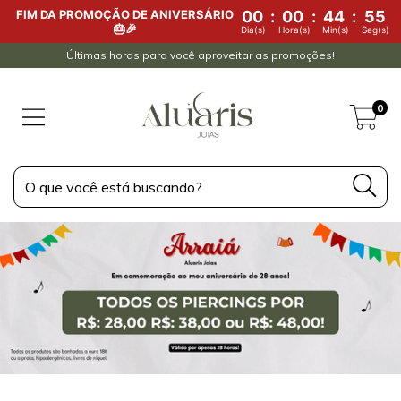
FIM DA PROMOÇÃO DE ANIVERSÁRIO
00
:
00
:
44
:
53
🎂🎉
Dia(s)
Hora(s)
Min(s)
Seg(s)
Últimas horas para você aproveitar as promoções!
0