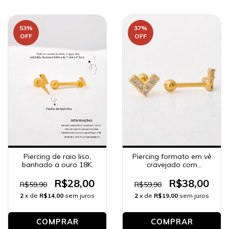
53
%
37
%
OFF
OFF
Piercing de raio liso,
Piercing formato em vê
banhado a ouro 18K.
cravejado com
zircônias, banhado a
ouro 18K.
R$28,00
R$38,00
R$59,90
R$59,90
2
x de
R$14,00
sem juros
2
x de
R$19,00
sem juros