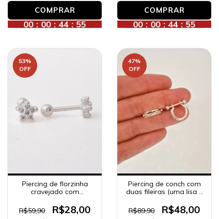
00
:
00
:
44
:
53
00
:
00
:
44
:
53
53
%
47
%
OFF
OFF
Piercing de conch com
Piercing de florzinha
duas fileiras (uma lisa e
cravejado com
uma zircônia), banhado
zircônias, banhado a
a prata.
prata.
R$48,00
R$28,00
R$89,90
R$59,90