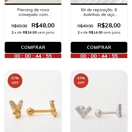
Kit de reposição, 6
Piercing de rosa
bolinhas de aço
cravejado com
cirúrgico.
zircônias, banhado a
prata.
R$28,00
R$48,00
R$49,90
R$69,90
2
x de
R$14,00
sem juros
2
x de
R$24,00
sem juros
00
:
00
:
44
:
53
00
:
00
:
44
:
53
37
%
37
%
OFF
OFF