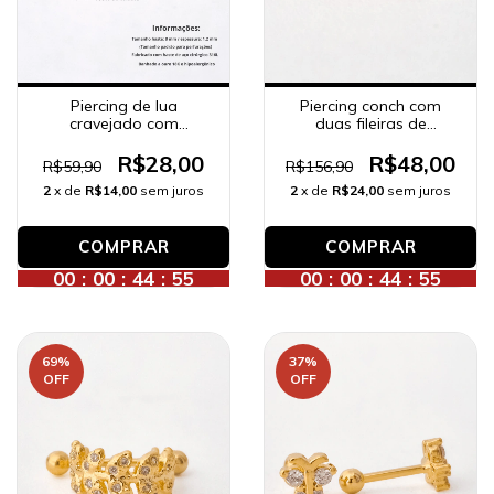
Piercing de lua
Piercing conch com
cravejado com
duas fileiras de
zircônias, banhado a
zircônias dentinho,
ouro 18K.
banhado a ouro 18K.
R$28,00
R$48,00
R$59,90
R$156,90
2
x de
R$14,00
sem juros
2
x de
R$24,00
sem juros
00
:
00
:
44
:
53
00
:
00
:
44
:
53
69
%
37
%
OFF
OFF