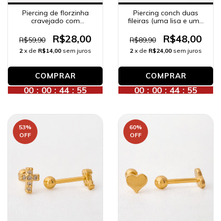
Piercing de florzinha
Piercing conch duas
cravejado com
fileiras (uma lisa e uma
zircônias, banhado a
zircônia), banhado a
ouro 18K.
ouro 18K.
R$28,00
R$48,00
R$59,90
R$89,90
2
x de
R$14,00
sem juros
2
x de
R$24,00
sem juros
00
:
00
:
44
:
53
00
:
00
:
44
:
53
53
%
60
%
OFF
OFF