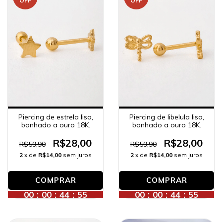
OFF
OFF
Piercing de estrela liso,
Piercing de libelula liso,
banhado a ouro 18K.
banhado a ouro 18K.
R$28,00
R$28,00
R$59,90
R$59,90
2
x de
R$14,00
sem juros
2
x de
R$14,00
sem juros
00
:
00
:
44
:
53
00
:
00
:
44
:
53