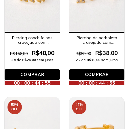
Piercing conch folhas
Piercing de borboleta
cravejado com
cravejada com
zircônias, banhado a
zircônias, banhado a
ouro 18K.
ouro 18K.
R$48,00
R$38,00
R$156,90
R$59,90
2
x de
R$24,00
sem juros
2
x de
R$19,00
sem juros
COMPRAR
00
:
00
:
44
:
53
00
:
00
:
44
:
53
53
%
47
%
OFF
OFF